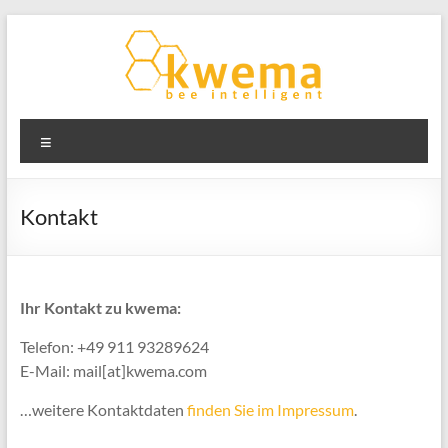
Zum
Inhalt
springen
kwema
Menü
bee
intelligent
Kontakt
Ihr Kontakt zu kwema:
Telefon: +49 911 93289624
E-Mail: mail[at]kwema.com
…weitere Kontaktdaten
finden Sie im Impressum
.